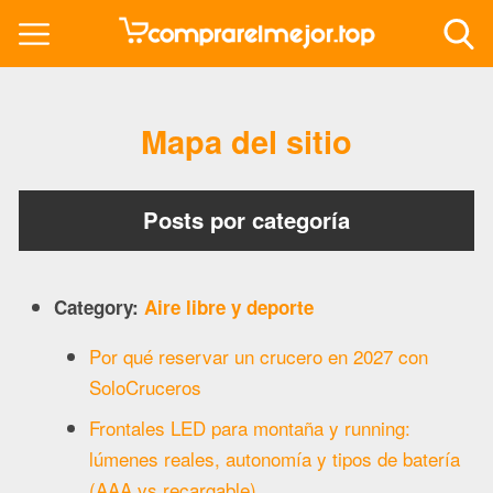
Mapa del sitio
Posts por categoría
Category:
Aire libre y deporte
Por qué reservar un crucero en 2027 con
SoloCruceros
Frontales LED para montaña y running:
lúmenes reales, autonomía y tipos de batería
(AAA vs recargable)