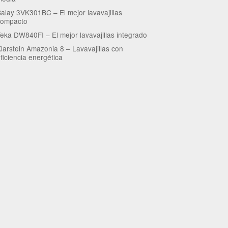
alay 3VK301BC – El mejor lavavajillas
compacto
eka DW840FI – El mejor lavavajillas integrado
larstein Amazonia 8 – Lavavajillas con
ficiencia energética