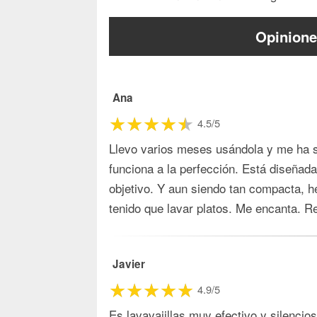
Opinione
Ana
4.5/5
Llevo varios meses usándola y me ha s
funciona a la perfección. Está diseñada
objetivo. Y aun siendo tan compacta, 
tenido que lavar platos. Me encanta. R
Javier
4.9/5
Es lavavajillas muy efectivo y silencio