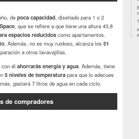
B
eño, de
, diseñado para 1 o 2
poca capacidad
T
, que se refiere a que tiene una altura 43,8
Space
K
como apartamentos.
para espacios reducidos
e
. Además, no es muy ruidoso, alcanza los
to
51
aración a otros lavavajillas.
e con él
. Además, tiene
ahorrarás energía y agua
en
para que lo adecues
5 niveles de temperatura
emás, gastará 7 litros de agua en cada ciclo.
s de compradores