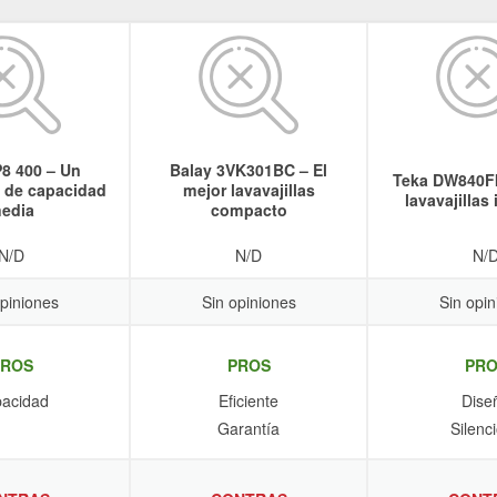
8 400 – Un
Balay 3VK301BC – El
Teka DW840FI
s de capacidad
mejor lavavajillas
lavavajillas
edia
compacto
N/D
N/D
N/
opiniones
Sin opiniones
Sin opin
PROS
PROS
PRO
acidad
Eficiente
Dise
Garantía
Silenc