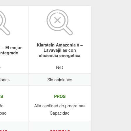
Klarstein Amazonia 8 –
 – El mejor
Lavavajillas con
 integrado
eficiencia energética
D
N/D
iones
Sin opiniones
S
PROS
ño
Alta cantidad de programas
ioso
Capacidad