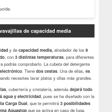
ucida.
vavajillas de capacidad media
y de
alrededor de los
lidad
capacidad media,
9
, con
, para diferentes
ado
3 distintas temperaturas
ya podrás comprobarlo. La cubeta del detergente
. Tiene
. Una de ellas,
 electrónico
dos cestas
es
uando necesites lavar platos y ollas más grandes.
, cubertería y cristalería, además
llas
dejará todo
, pues se ha diseñado con la
á agua y electricidad
, que te permitirá
ia Carga Dual
3 posibilidades
que se activa en caso de fuga.
ema Aquastop