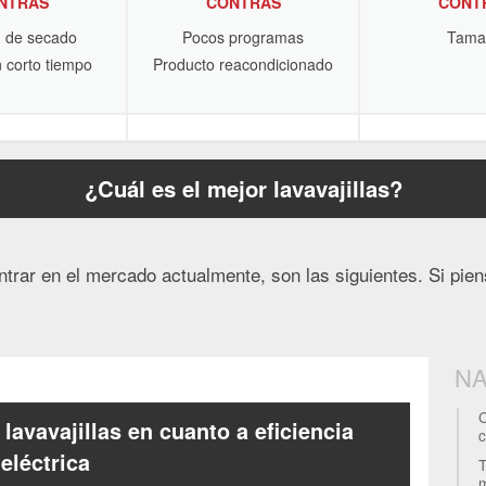
NTRAS
CONTRAS
CONT
 de secado
Pocos programas
Tama
 corto tiempo
Producto reacondicionado
¿Cuál es el mejor lavavajillas?
ntrar en el mercado actualmente, son las siguientes. Si pi
NA
C
avavajillas en cuanto a eficiencia
c
eléctrica
T