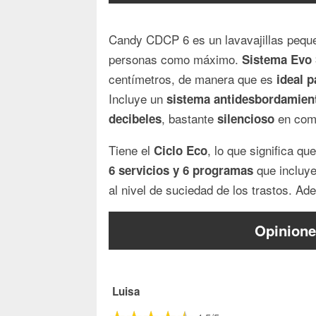
Candy CDCP 6 es un lavavajillas pequ
personas como máximo.
Sistema
Evo
centímetros, de manera que es
ideal 
Incluye un
sistema antidesbordamien
, bastante
en comp
decibeles
silencioso
Tiene el
, lo que significa qu
Ciclo
Eco
que incluy
6 servicios y 6 programas
al nivel de suciedad de los trastos. Ad
Opinione
Luisa