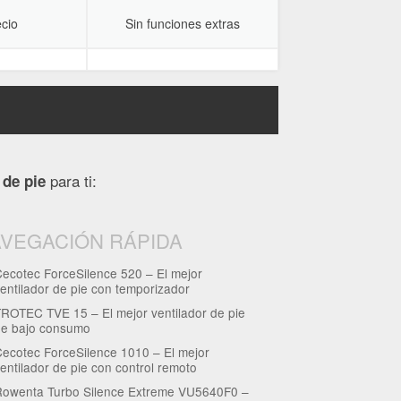
cio
Sin funciones extras
para ti:
 de pie
VEGACIÓN RÁPIDA
ecotec ForceSilence 520 – El mejor
entilador de pie con temporizador
ROTEC TVE 15 – El mejor ventilador de pie
de bajo consumo
ecotec ForceSilence 1010 – El mejor
entilador de pie con control remoto
Rowenta Turbo Silence Extreme VU5640F0 –