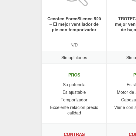
Cecotec ForceSilence 520
TROTEC 
– El mejor ventilador de
mejor vent
pie con temporizador
de baj
N/D
Sin opiniones
Sin 
PROS
Su potencia
Es s
Es ajustable
Motor de a
Temporizador
Cabezal
Excelente relación precio
Viene con a
calidad
CONTRAS
CO