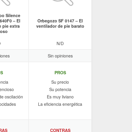
bo Silence
640F0 – El
Orbegozo SF 0147 – El
 pie extra
ventilador de pie barato
ioso
D
N/D
iones
Sin opiniones
S
PROS
encia
Su precio
encioso
Su potencia
e oscilación
Es muy liviano
locidades
La eficiencia energética
RAS
CONTRAS