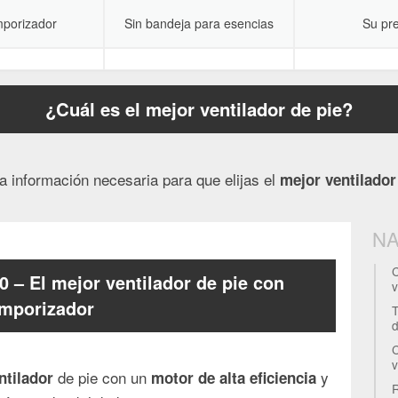
mporizador
Sin bandeja para esencias
Su pre
¿Cuál es el mejor ventilador de pie?
a información necesaria para que elijas el
mejor ventilador
NA
C
 – El mejor ventilador de pie con
v
mporizador
T
C
v
de pie con un
y
ntilador
motor de alta eficiencia