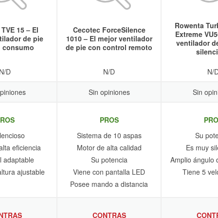
Rowenta Tur
TVE 15 – El
Cecotec ForceSilence
Extreme VU5
ilador de pie
1010 – El mejor ventilador
ventilador de
o consumo
de pie con control remoto
silenc
N/D
N/D
N/
opiniones
Sin opiniones
Sin opin
PROS
PROS
PRO
ilencioso
Sistema de 10 aspas
Su pot
lta eficiencia
Motor de alta calidad
Es muy sil
 adaptable
Su potencia
Amplio ángulo d
ltura ajustable
Viene con pantalla LED
Tiene 5 ve
Posee mando a distancia
NTRAS
CONTRAS
CONT