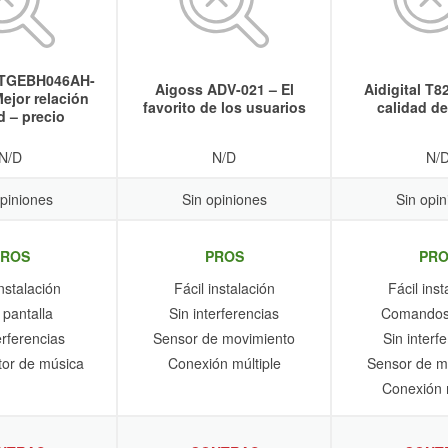
VTGEBH046AH-
Aigoss ADV-021 – El
Aidigital T8
ejor relación
favorito de los usuarios
calidad d
d – precio
N/D
N/D
N/
opiniones
Sin opiniones
Sin opin
PROS
PROS
PRO
instalación
Fácil instalación
Fácil inst
 pantalla
Sin interferencias
Comandos
erferencias
Sensor de movimiento
Sin interf
or de música
Conexión múltiple
Sensor de m
Conexión m