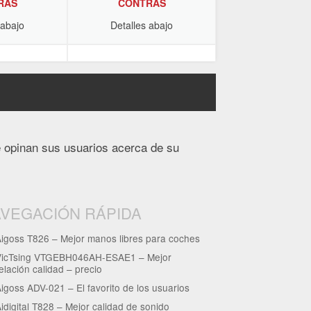
RAS
CONTRAS
 abajo
Detalles abajo
e opinan sus usuarios acerca de su
VEGACIÓN RÁPIDA
igoss T826 – Mejor manos libres para coches
VicTsing VTGEBH046AH-ESAE1 – Mejor
elación calidad – precio
igoss ADV-021 – El favorito de los usuarios
idigital T828 – Mejor calidad de sonido