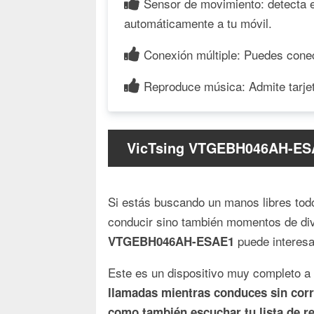
Sensor de movimiento: detecta 
automáticamente a tu móvil.
Conexión múltiple: Puedes cone
Reproduce música: Admite tarjet
VicTsing VTGEBH046AH-ESAE
Si estás buscando un manos libres todo
conducir sino también momentos de div
puede interesa
VTGEBH046AH-ESAE1
Este es un dispositivo muy completo a
llamadas mientras conduces sin corre
como también escuchar tu lista de r