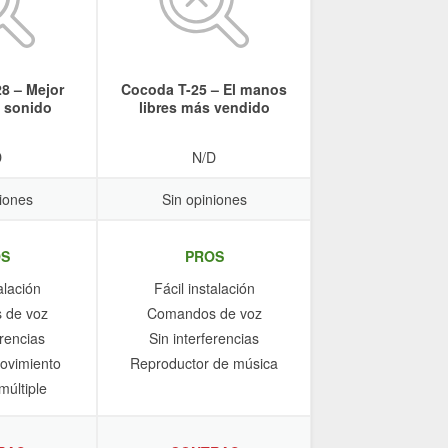
28 – Mejor
Cocoda T-25 – El manos
e sonido
libres más vendido
D
N/D
iones
Sin opiniones
S
PROS
alación
Fácil instalación
 de voz
Comandos de voz
erencias
Sin interferencias
ovimiento
Reproductor de música
últiple