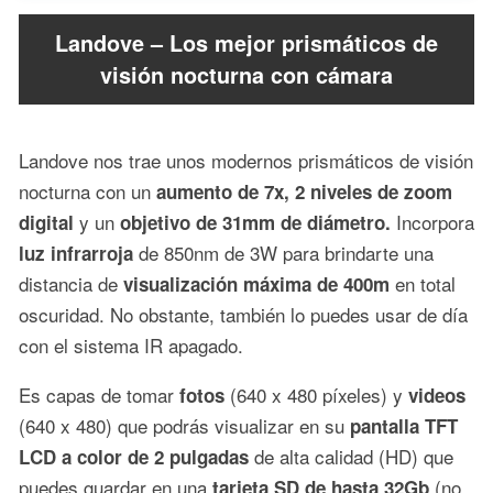
Landove – Los mejor prismáticos de
visión nocturna con cámara
Landove nos trae unos modernos prismáticos de visión
nocturna con un
aumento de 7x, 2 niveles de zoom
y un
Incorpora
digital
objetivo de 31mm de diámetro.
de 850nm de 3W para brindarte una
luz infrarroja
distancia de
en total
visualización máxima de 400m
oscuridad. No obstante, también lo puedes usar de día
con el sistema IR apagado.
Es capas de tomar
(640 x 480 píxeles) y
fotos
videos
(640 x 480) que podrás visualizar en su
pantalla TFT
de alta calidad (HD) que
LCD a color de 2 pulgadas
puedes guardar en una
(no
tarjeta SD de hasta 32Gb