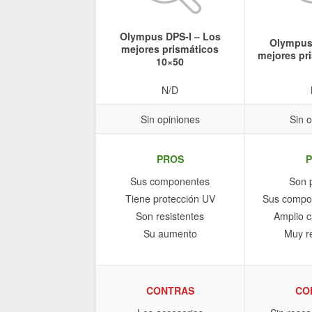
Olympus DPS-I – Los
Olympus 
mejores prismáticos
mejores pr
10×50
N/D
Sin opiniones
Sin 
PROS
Sus componentes
Son p
Tiene protección UV
Sus compon
Son resistentes
Amplio c
Su aumento
Muy re
CONTRAS
CO