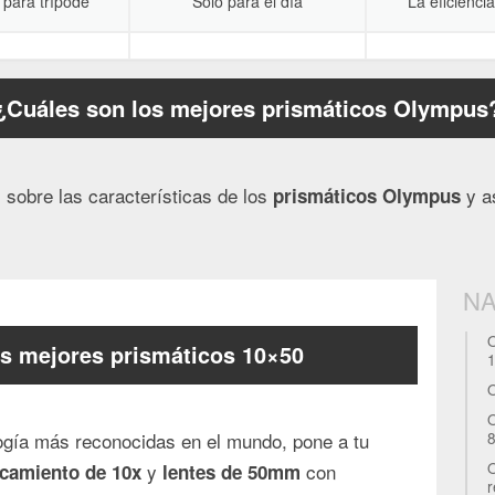
 para trípode
Solo para el día
La eficienci
¿Cuáles son los mejores prismáticos Olympus
sobre las características de los
y as
prismáticos Olympus
NA
O
s mejores prismáticos 10×50
O
O
ogía más reconocidas en el mundo, pone a tu
O
y
con
camiento de
10x
lentes de 50mm
r