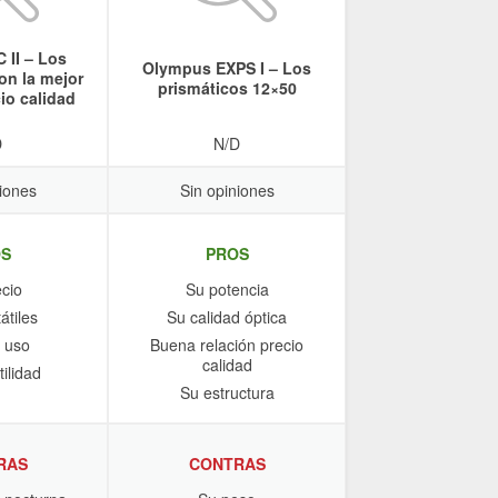
 II – Los
Olympus EXPS I – Los
on la mejor
prismáticos 12×50
cio calidad
D
N/D
iones
Sin opiniones
S
PROS
cio
Su potencia
átiles
Su calidad óptica
l uso
Buena relación precio
calidad
ilidad
Su estructura
RAS
CONTRAS