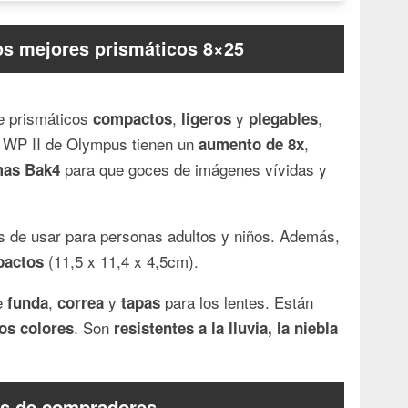
os mejores prismáticos 8×25
e prismáticos
,
y
,
compactos
ligeros
plegables
s WP II de Olympus tienen un
,
aumento de 8x
para que goces de imágenes vívidas y
mas Bak4
 de usar para personas adultos y niños. Además,
(11,5 x 11,4 x 4,5cm).
actos
ye
,
y
para los lentes. Están
funda
correa
tapas
. Son
os colores
resistentes a la lluvia, la niebla
s de compradores