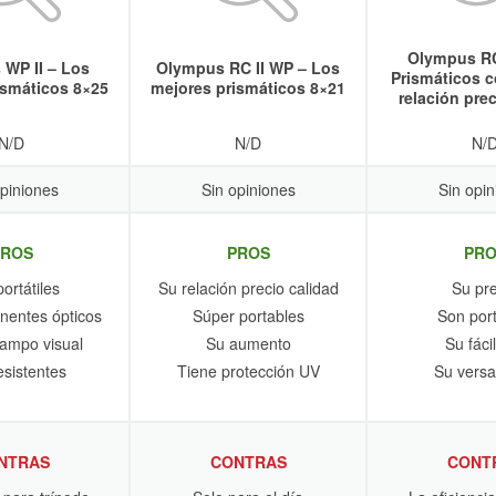
Olympus RC
WP II – Los
Olympus RC II WP – Los
Prismáticos c
ismáticos 8×25
mejores prismáticos 8×21
relación pre
N/D
N/D
N/
opiniones
Sin opiniones
Sin opin
PROS
PROS
PRO
ortátiles
Su relación precio calidad
Su pre
entes ópticos
Súper portables
Son port
ampo visual
Su aumento
Su fáci
sistentes
Tiene protección UV
Su versat
NTRAS
CONTRAS
CONT