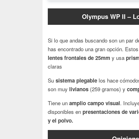
Olympus WP II – L
Si lo que andas buscando son un par d
has encontrado una gran opción. Esto
y usa
lentes frontales de 25mm
pris
claras
Su
los hace cómodos
sistema plegable
son muy
(259 gramos) y
livianos
comp
Tiene un
. Inclu
amplio campo visual
disponibles en
presentaciones de vari
y el polvo.
Opinione