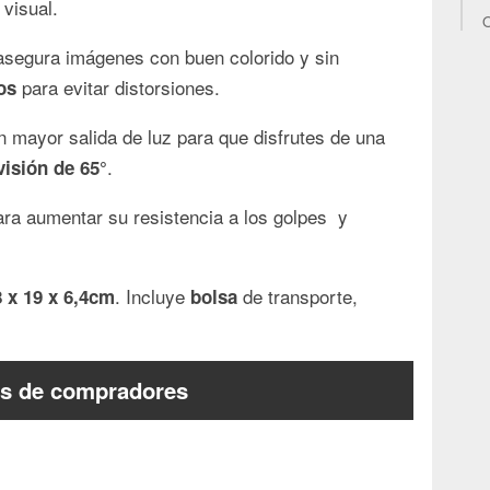
 visual.
O
e asegura imágenes con buen colorido y sin
para evitar distorsiones.
os
 mayor salida de luz para que disfrutes de una
.
isión de 65°
ra aumentar su resistencia a los golpes y
. Incluye
de transporte,
8 x 19 x 6,4cm
bolsa
s de compradores