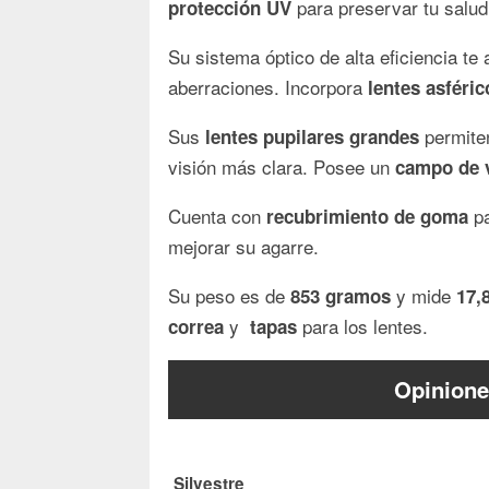
para preservar tu salud
protección UV
Su sistema óptico de alta eficiencia t
aberraciones. Incorpora
lentes asféric
Sus
permiten
lentes
pupilares grandes
visión más clara. Posee un
campo de v
Cuenta con
pa
recubrimiento de goma
mejorar su agarre.
Su peso es de
y mide
853 gramos
17,
y
para los lentes.
correa
tapas
Opinione
Silvestre