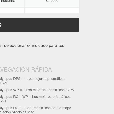
a nocturna
Su peso
?
í seleccionar el indicado para tus
VEGACIÓN RÁPIDA
lympus DPS-I – Los mejores prismáticos
10×50
lympus WP II – Los mejores prismáticos 8×25
lympus RC II WP – Los mejores prismáticos
8×21
lympus RC II – Los Prismáticos con la mejor
elación precio calidad